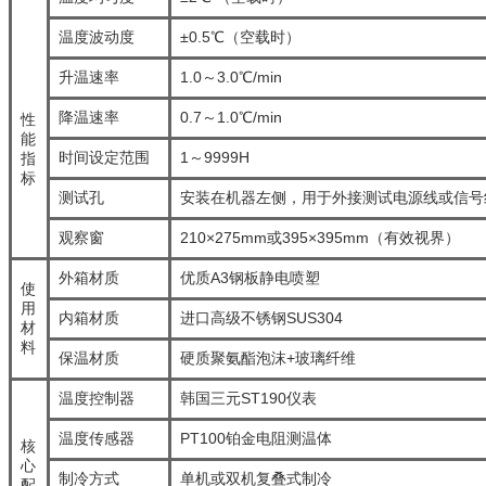
温度波动度
±0.5℃（空载时）
升温速率
1.0～3.0℃/min
降温速率
0.7～1.0℃/min
性
能
时间设定范围
1～9999H
指
标
测试孔
安装在机器左侧，用于外接测试电源线或信
观察窗
210×275mm或395×395mm（有效视界）
外箱材质
优质A3钢板静电喷塑
使
用
内箱材质
进口高级不锈钢SUS304
材
料
保温材质
硬质聚氨酯泡沫+玻璃纤维
温度控制器
韩国三元ST190仪表
温度传感器
PT100铂金电阻测温体
核
心
制冷方式
单机或双机复叠式制冷
配