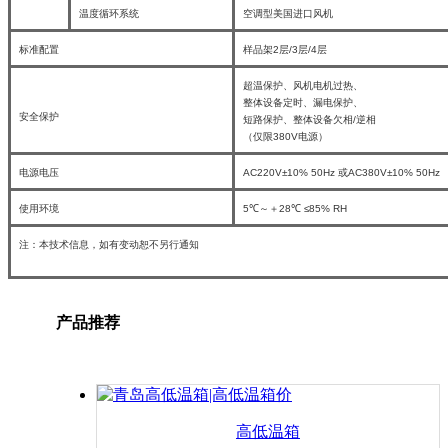
温度循环系统
空调型美国进口风机
标准配置
样品架2层/3层/4层
超温保护、风机电机过热、
整体设备定时、漏电保护、
安全保护
短路保护、整体设备欠相/逆相
（仅限380V电源）
电源电压
AC220V±10% 50Hz 或AC380V±10% 50Hz
使用环境
5℃～＋28℃ ≤85% RH
注：本技术信息，如有变动恕不另行通知
产品推荐
高低温箱