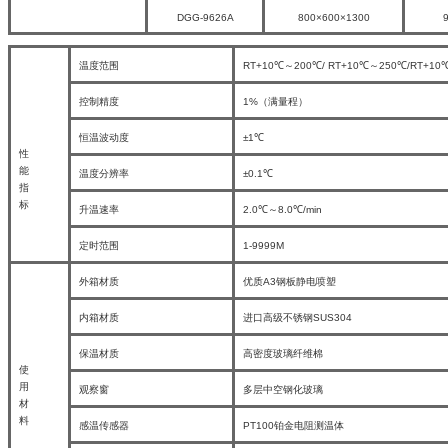
DGG-9626A
800×600×1300
温度范围
RT+10℃～200℃/ RT+10℃～250℃/RT+10
控制精度
1%（满量程）
恒温波动度
±1℃
性
能
温度分辨率
±0.1℃
指
标
升温速率
2.0℃～8.0℃/min
定时范围
1-9999M
外箱材质
优质A3钢板静电喷塑
内箱材质
进口高级不锈钢SUS304
保温材质
高密度玻璃纤维棉
使
用
观察窗
多层中空钢化玻璃
材
料
感温传感器
PT100铂金电阻测温体