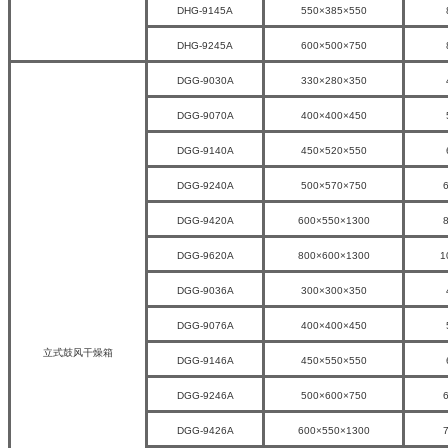
DHG-9145A
550×385×550
DHG-9245A
600×500×750
DGG-9030A
330×280×350
DGG-9070A
400×400×450
DGG-9140A
450×520×550
DGG-9240A
500×570×750
DGG-9420A
600×550×1300
DGG-9620A
800×600×1300
1
DGG-9036A
300×300×350
DGG-9076A
400×400×450
立式鼓风干燥箱
DGG-9146A
450×550×550
DGG-9246A
500×600×750
DGG-9426A
600×550×1300